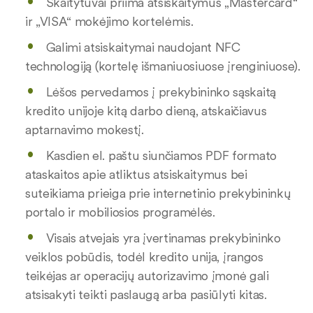
Skaitytuvai priima atsiskaitymus „Mastercard“
ir „VISA“ mokėjimo kortelėmis.
Galimi atsiskaitymai naudojant NFC
technologiją (kortelę išmaniuosiuose įrenginiuose).
Lėšos pervedamos į prekybininko sąskaitą
kredito unijoje kitą darbo dieną, atskaičiavus
aptarnavimo mokestį.
Kasdien el. paštu siunčiamos PDF formato
ataskaitos apie atliktus atsiskaitymus bei
suteikiama prieiga prie internetinio prekybininkų
portalo ir mobiliosios programėlės.
Visais atvejais yra įvertinamas prekybininko
veiklos pobūdis, todėl kredito unija, įrangos
teikėjas ar operacijų autorizavimo įmonė gali
atsisakyti teikti paslaugą arba pasiūlyti kitas.