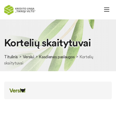
Kortelių skaitytuvai
Titulinis
Verslui
Kasdienės paslaugos
Kortelių
skaitytuvai
Verslui