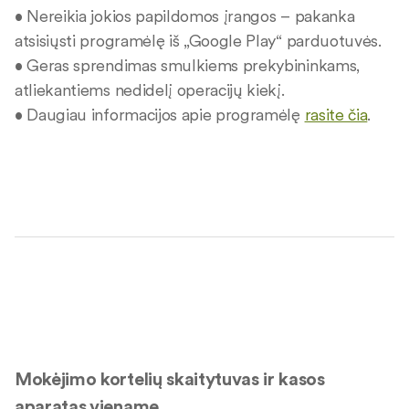
• Nereikia jokios papildomos įrangos – pakanka
atsisiųsti programėlę iš „Google Play“ parduotuvės.
• Geras sprendimas smulkiems prekybininkams,
atliekantiems nedidelį operacijų kiekį.
• Daugiau informacijos apie programėlę
rasite čia
.
Mokėjimo kortelių skaitytuvas ir kasos
aparatas viename