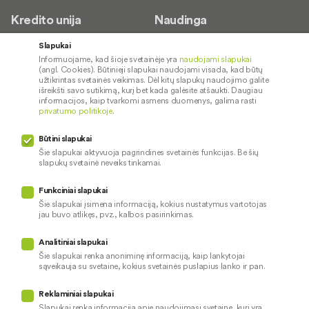
Kredito unija
Naudinga
Apie mus
Saugus paslaugų naudojimas
Slapukai
Informuojame, kad šioje svetainėje yra
naudojami slapukai
Kontaktai
Palūkanų normos
(angl. Cookies). Būtinieji slapukai naudojami visada, kad būtų
Karjera
Paslaugų teikimo sąlygos ir
užtikrintas svetainės veikimas. Dėl kitų slapukų naudojimo galite
išreikšti savo sutikimą, kurį bet kada galėsite atšaukti. Daugiau
įkainiai
Socialinė atsakomybė
informacijos, kaip tvarkomi asmens duomenys, galima rasti
privatumo politikoje
.
Kredito tarpininkai
Paslaugų sutrikimai
Būtini slapukai
Pranešėjų apsauga
Šie slapukai aktyvuoja pagrindines svetainės funkcijas. Be šių
slapukų svetainė neveiks tinkamai.
Funkciniai slapukai
Mūsų veiklą prižiūri
Šie slapukai įsimena informaciją, kokius nustatymus vartotojas
jau buvo atlikęs, pvz., kalbos pasirinkimas.
Privatumo politika
Naudojami slapukai
Analitiniai slapukai
Pinigų plovimo prevencija
Šie slapukai renka anoniminę informaciją, kaip lankytojai
sąveikauja su svetaine, kokius svetainės puslapius lanko ir pan.
Skundų nagrinėjimas
© 2026 LKU kredito unijų grupė
Prieinamumo pareiškimas
Reklaminiai slapukai
Slapukai renka informaciją apie naudojimąsi svetaine, kuri yra