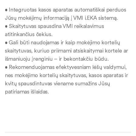
• Integruotas kasos aparatas automatiškai perduos
Jūsų mokėjimų informaciją į VMI i.EKA sistemą.
• Skaitytuvas spausdina VMI reikalavimus
atitinkančius čekius.
• Gali būti naudojamas ir kaip mokėjimo kortelių
skaitytuvas, kuriuo priimami atsiskaitymai kortele ar
išmaniuoju įrenginiu – ir bekontakčiu būdu.
• Rekomenduojamas efektyvesniam lėšų valdymui,
nes mokėjimo kortelių skaitytuvas, kasos aparatas ir
kvitų spausdintuvas viename sumažins Jūsų
patiriamas išlaidas.