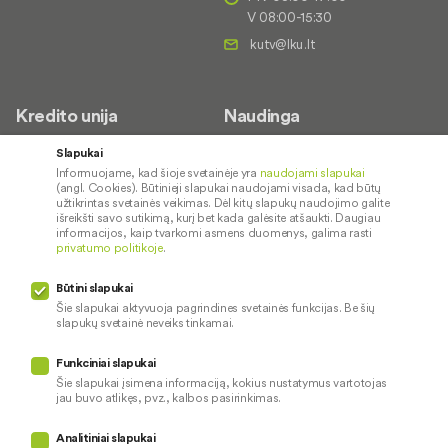
V 08:00-15:30
Kredito unija
Naudinga
Apie mus
Saugus paslaugų naudojimas
Slapukai
Informuojame, kad šioje svetainėje yra
naudojami slapukai
Kontaktai
Palūkanų normos
(angl. Cookies). Būtinieji slapukai naudojami visada, kad būtų
Karjera
Paslaugų teikimo sąlygos ir
užtikrintas svetainės veikimas. Dėl kitų slapukų naudojimo galite
išreikšti savo sutikimą, kurį bet kada galėsite atšaukti. Daugiau
įkainiai
Socialinė atsakomybė
informacijos, kaip tvarkomi asmens duomenys, galima rasti
privatumo politikoje
.
Kredito tarpininkai
Paslaugų sutrikimai
Būtini slapukai
Pranešėjų apsauga
Šie slapukai aktyvuoja pagrindines svetainės funkcijas. Be šių
slapukų svetainė neveiks tinkamai.
Funkciniai slapukai
Mūsų veiklą prižiūri
Šie slapukai įsimena informaciją, kokius nustatymus vartotojas
jau buvo atlikęs, pvz., kalbos pasirinkimas.
Privatumo politika
Naudojami slapukai
Analitiniai slapukai