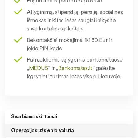
Pagaminta iš perdirbto plastiko.
Atlyginimą, stipendiją, pensiją, socialines
išmokas ir kitas lėšas saugiai laikysite
savo kortelės sąskaitoje.
Bekontakčiai mokėjimai iki 50 Eur ir
jokio PIN kodo.
Patraukliomis sąlygomis bankomatuose
„
MEDUS
“ ir „
Bankomatas.lt
“ galėsite
išgryninti turimas lėšas visoje Lietuvoje.
Svarbiausi skirtumai
Operacijos užsienio valiuta