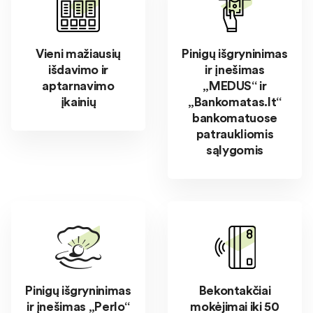
Vieni mažiausių
Pinigų išgryninimas
išdavimo ir
ir įnešimas
aptarnavimo
„MEDUS“ ir
įkainių
„Bankomatas.lt“
bankomatuose
patraukliomis
sąlygomis
Pinigų išgryninimas
Bekontakčiai
ir įnešimas „Perlo“
mokėjimai iki 50