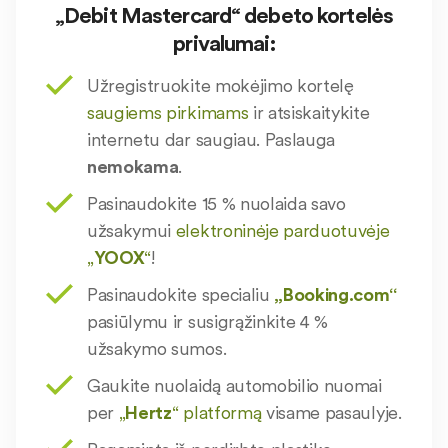
„Debit Mastercard“ debeto kortelės
privalumai:
Užregistruokite mokėjimo kortelę
saugiems pirkimams
ir atsiskaitykite
internetu dar saugiau. Paslauga
nemokama
.
Pasinaudokite 15 % nuolaida savo
užsakymui
elektroninėje parduotuvėje
„
YOOX
“
!
Pasinaudokite specialiu
„Booking.com“
pasiūlymu ir susigrąžinkite 4 %
užsakymo sumos.
Gaukite nuolaidą automobilio nuomai
per
„
Hertz
“ platformą
visame pasaulyje.