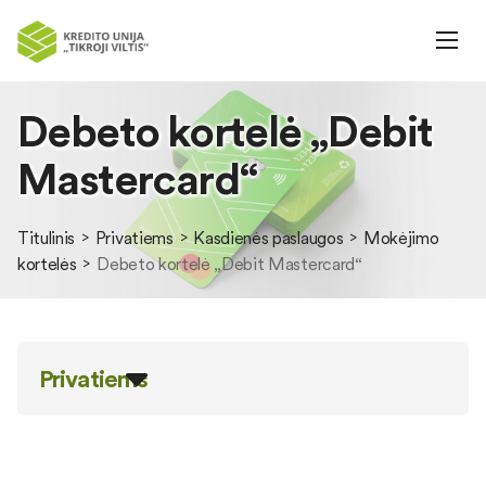
Debeto kortelė „Debit
Mastercard“
Titulinis
Privatiems
Kasdienės paslaugos
Mokėjimo
kortelės
Debeto kortelė „Debit Mastercard“
Privatiems