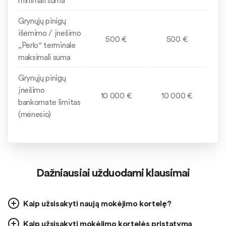
Grynųjų pinigų
išėmimo / įnešimo
500 €
500 €
„Perlo“ terminale
maksimali suma
Grynųjų pinigų
įnešimo
10 000 €
10 000 €
bankomate limitas
(mėnesio)
Dažniausiai užduodami klausimai
Kaip užsisakyti naują mokėjimo kortelę?
Kaip užsisakyti mokėjimo kortelės pristatymą