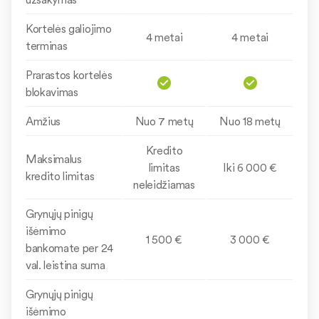
Kortelės galiojimo
4 metai
4 metai
terminas
Prarastos kortelės
blokavimas
Amžius
Nuo 7 metų
Nuo 18 metų
Kredito
Maksimalus
limitas
Iki 6 000 €
kredito limitas
neleidžiamas
Grynųjų pinigų
išėmimo
1 500 €
3 000 €
bankomate per 24
val. leistina suma
Grynųjų pinigų
išėmimo