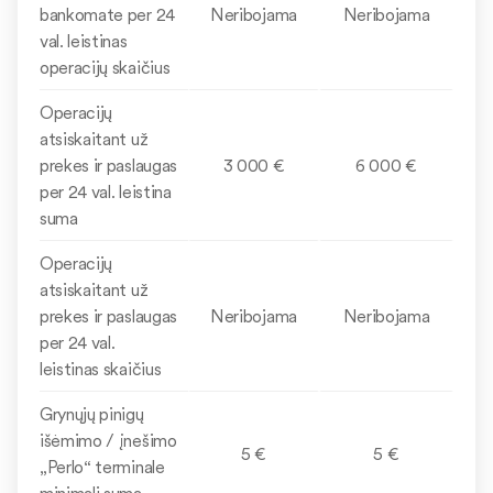
bankomate per 24
Neribojama
Neribojama
val. leistinas
operacijų skaičius
Operacijų
atsiskaitant už
prekes ir paslaugas
3 000 €
6 000 €
per 24 val. leistina
suma
Operacijų
atsiskaitant už
prekes ir paslaugas
Neribojama
Neribojama
per 24 val.
leistinas skaičius
Grynųjų pinigų
išėmimo / įnešimo
5 €
5 €
„Perlo“ terminale
minimali suma