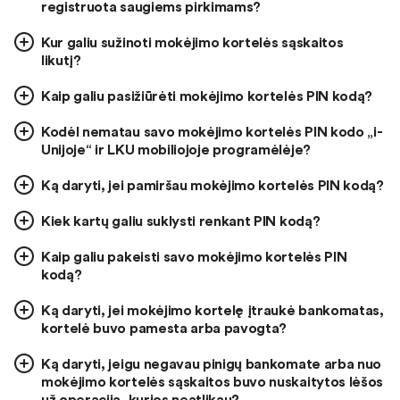
registruota saugiems pirkimams?
Kur galiu sužinoti mokėjimo kortelės sąskaitos
likutį?
Kaip galiu pasižiūrėti mokėjimo kortelės PIN kodą?
Kodėl nematau savo mokėjimo kortelės PIN kodo „i-
Unijoje“ ir LKU mobiliojoje programėlėje?
Ką daryti, jei pamiršau mokėjimo kortelės PIN kodą?
Kiek kartų galiu suklysti renkant PIN kodą?
Kaip galiu pakeisti savo mokėjimo kortelės PIN
kodą?
Ką daryti, jei mokėjimo kortelę įtraukė bankomatas,
kortelė buvo pamesta arba pavogta?
Ką daryti, jeigu negavau pinigų bankomate arba nuo
mokėjimo kortelės sąskaitos buvo nuskaitytos lėšos
už operaciją, kurios neatlikau?