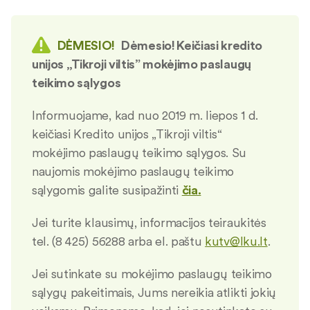
DĖMESIO!
Dėmesio! Keičiasi kredito
unijos „Tikroji viltis” mokėjimo paslaugų
teikimo sąlygos
Informuojame, kad nuo 2019 m. liepos 1 d.
keičiasi Kredito unijos „Tikroji viltis“
mokėjimo paslaugų teikimo sąlygos. Su
naujomis mokėjimo paslaugų teikimo
sąlygomis galite susipažinti
čia.
Jei turite klausimų, informacijos teiraukitės
tel. (8 425) 56288 arba el. paštu
kutv@lku.lt
.
Jei sutinkate su mokėjimo paslaugų teikimo
sąlygų pakeitimais, Jums nereikia atlikti jokių