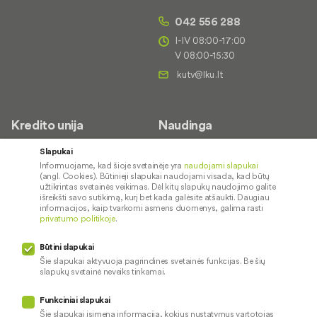
042 556 288
I-IV 08:00-17:00
V 08:00-15:30
Kredito unija
Naudinga
Apie mus
Saugus paslaugų naudojimas
Slapukai
Informuojame, kad šioje svetainėje yra
naudojami slapukai
Kontaktai
Palūkanų normos
(angl. Cookies). Būtinieji slapukai naudojami visada, kad būtų
Karjera
Paslaugų teikimo sąlygos ir
užtikrintas svetainės veikimas. Dėl kitų slapukų naudojimo galite
išreikšti savo sutikimą, kurį bet kada galėsite atšaukti. Daugiau
įkainiai
Socialinė atsakomybė
informacijos, kaip tvarkomi asmens duomenys, galima rasti
privatumo politikoje
.
Kredito tarpininkai
Paslaugų sutrikimai
Būtini slapukai
Pranešėjų apsauga
Šie slapukai aktyvuoja pagrindines svetainės funkcijas. Be šių
slapukų svetainė neveiks tinkamai.
Funkciniai slapukai
Mūsų veiklą prižiūri
Šie slapukai įsimena informaciją, kokius nustatymus vartotojas