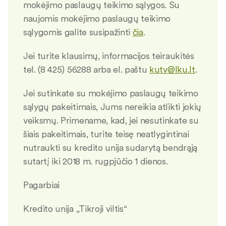
mokėjimo paslaugų teikimo sąlygos. Su
naujomis mokėjimo paslaugų teikimo
sąlygomis galite susipažinti
čia
.
Jei turite klausimų, informacijos teiraukitės
tel. (8 425) 56288 arba el. paštu
kutv@lku.lt
.
Jei sutinkate su mokėjimo paslaugų teikimo
sąlygų pakeitimais, Jums nereikia atlikti jokių
veiksmų. Primename, kad, jei nesutinkate su
šiais pakeitimais, turite teisę neatlygintinai
nutraukti su kredito unija sudarytą bendrąją
sutartį iki 2018 m. rugpjūčio 1 dienos.
Pagarbiai
Kredito unija „Tikroji viltis“