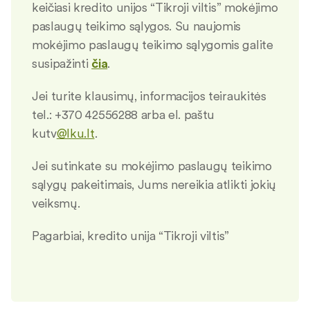
keičiasi kredito unijos “Tikroji viltis” mokėjimo
paslaugų teikimo sąlygos. Su naujomis
mokėjimo paslaugų teikimo sąlygomis galite
susipažinti
čia
.
Jei turite klausimų, informacijos teiraukitės
tel.: +370 42556288 arba el. paštu
kutv
@lku.lt
.
Jei sutinkate su mokėjimo paslaugų teikimo
sąlygų pakeitimais, Jums nereikia atlikti jokių
veiksmų.
Pagarbiai, kredito unija “Tikroji viltis”