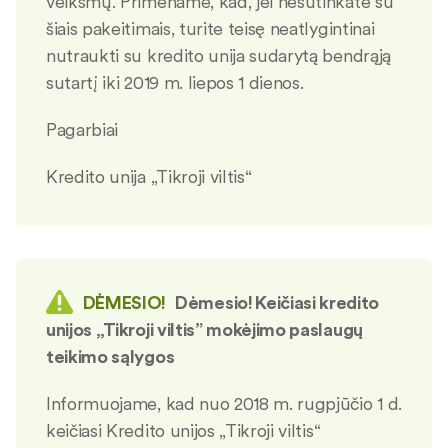
veiksmų. Primename, kad, jei nesutinkate su
šiais pakeitimais, turite teisę neatlygintinai
nutraukti su kredito unija sudarytą bendrąją
sutartį iki 2019 m. liepos 1 dienos.
Pagarbiai
Kredito unija „Tikroji viltis“
DĖMESIO!
Dėmesio! Keičiasi kredito
unijos „Tikroji viltis” mokėjimo paslaugų
teikimo sąlygos
Informuojame, kad nuo 2018 m. rugpjūčio 1 d.
keičiasi Kredito unijos „Tikroji viltis“