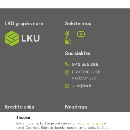
LKU grupės narė
Sekite mus
Susisiekite
042 556 288
I-IV 08:00-17:00
V 08:00-15:30
Kredito unija
Naudinga
Apie mus
Saugus paslaugų naudojimas
Slapukai
Informuojame, kad šioje svetainėje yra
naudojami slapukai
Kontaktai
Palūkanų normos
(angl. Cookies). Būtinieji slapukai naudojami visada, kad būtų