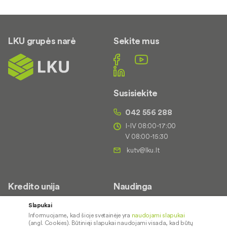
LKU grupės narė
Sekite mus
Susisiekite
042 556 288
I-IV 08:00-17:00
V 08:00-15:30
Kredito unija
Naudinga
Apie mus
Saugus paslaugų naudojimas
Slapukai
Informuojame, kad šioje svetainėje yra
naudojami slapukai
Kontaktai
Palūkanų normos
(angl. Cookies). Būtinieji slapukai naudojami visada, kad būtų