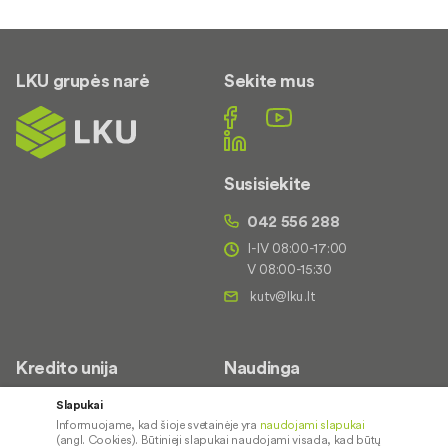
LKU grupės narė
Sekite mus
Susisiekite
042 556 288
I-IV 08:00-17:00
V 08:00-15:30
Kredito unija
Naudinga
Apie mus
Saugus paslaugų naudojimas
Slapukai
Informuojame, kad šioje svetainėje yra
naudojami slapukai
Kontaktai
Palūkanų normos
(angl. Cookies). Būtinieji slapukai naudojami visada, kad būtų