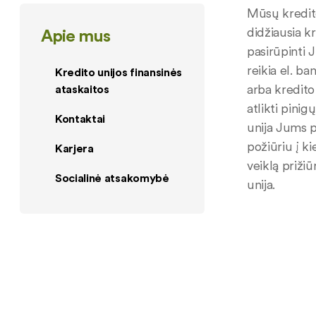
Mūsų kredito
didžiausia k
Apie mus
pasirūpinti 
reikia el. b
Kredito unijos finansinės
arba kredito
ataskaitos
atlikti pini
Kontaktai
unija Jums p
požiūriu į k
Karjera
veiklą prižiū
Socialinė atsakomybė
unija.