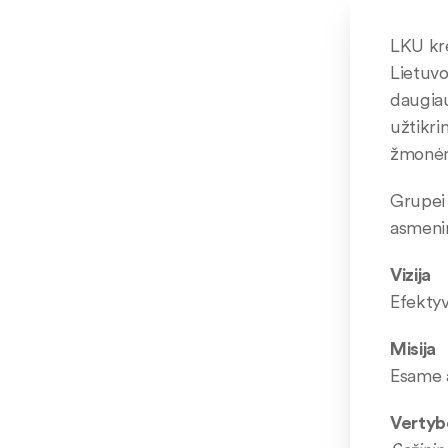
LKU kre
Lietuvo
daugiau
užtikri
žmonė
Grupei 
asmenim
Vizija
Efektyv
Misija
Esame a
Vertyb