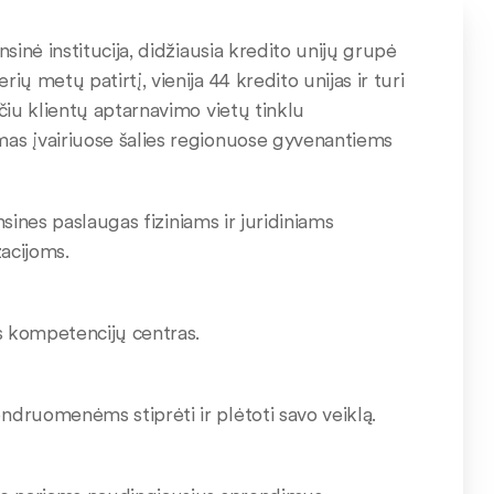
inė institucija, didžiausia kredito unijų grupė
 metų patirtį, vienija 44 kredito unijas ir turi
čiu klientų aptarnavimo vietų tinklu
as įvairiuose šalies regionuose gyvenantiems
nsines paslaugas fiziniams ir juridiniams
zacijoms.
s kompetencijų centras.
druomenėms stiprėti ir plėtoti savo veiklą.