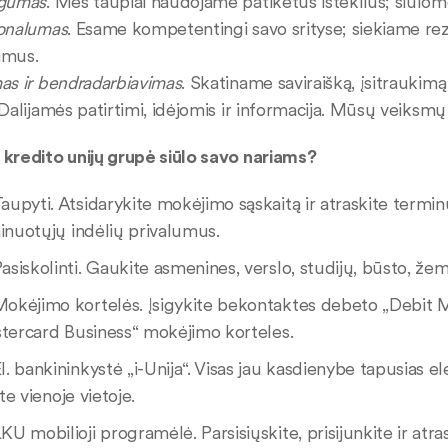
ngumas
. Mes taupiai naudojame patikėtus išteklius; siūlo
ionalumas
. Esame kompetentingi savo srityse; siekiame re
imus.
as ir bendradarbiavimas
. Skatiname saviraišką, įsitraukim
 Dalijamės patirtimi, idėjomis ir informacija. Mūsų veiksmų
kredito unijų grupė siūlo savo nariams?
aupyti. Atsidarykite mokėjimo sąskaitą ir atraskite term
inuotųjų indėlių privalumus.
asiskolinti. Gaukite asmenines, verslo, studijų, būsto, žem
okėjimo kortelės. Įsigykite bekontaktes debeto „Debit M
tercard Business“ mokėjimo korteles.
l. bankininkystė „i-Unija“. Visas jau kasdienybe tapusias e
ite vienoje vietoje.
KU mobilioji programėlė. Parsisiųskite, prisijunkite ir atra