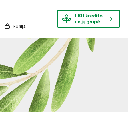
LKU kredito
unijų grupė
i-Unija