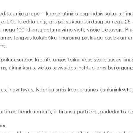
dito unijų grupė – kooperatiniais pagrindais sukurta finans
je. LKU kredito unijų grupė, sukaupusi daugiau negu 25-erių
 negu 100 klientų aptarnavimo vietų visoje Lietuvoje. Pla
namas lengvas kokybiškų finansinių paslaugų pasiekiamum
ms.
priklausančios kredito unijos teikia visas svarbiausias fina
s, ūkininkams, vietos savivaldos institucijoms bei organi
us, inovatyvus, lyderiaujantis kooperatinės bankininkystė
rtimas bendruomenių ir finansų partneris, padedantis ben
ės