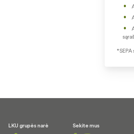
A
A
A
sąra
*SEPA s
LKU grupės narė
Sekite mus