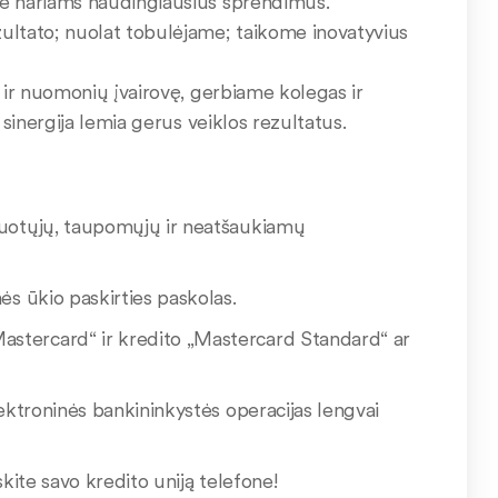
me nariams naudingiausius sprendimus.
zultato; nuolat tobulėjame; taikome inovatyvius
ą ir nuomonių įvairovę, gerbiame kolegas ir
 sinergija lemia gerus veiklos rezultatus.
inuotųjų, taupomųjų ir neatšaukiamų
ės ūkio paskirties paskolas.
astercard“ ir kredito „Mastercard Standard“ ar
lektroninės bankininkystės operacijas lengvai
skite savo kredito uniją telefone!