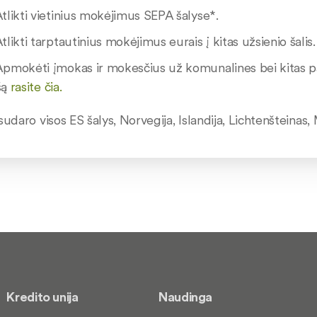
tlikti vietinius mokėjimus SEPA šalyse*.
tlikti tarptautinius mokėjimus eurais į kitas užsienio šalis.
pmokėti įmokas ir mokesčius už komunalines bei kitas p
šą
rasite čia.
udaro visos ES šalys, Norvegija, Islandija, Lichtenšteinas,
Kredito unija
Naudinga