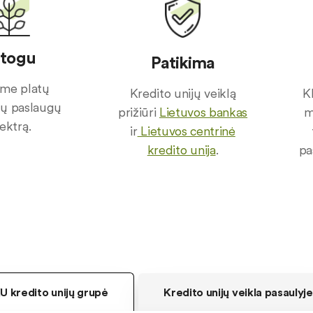
togu
Patikima
ame platų
Kredito unijų veiklą
K
nių paslaugų
prižiūri
Lietuvos bankas
m
ektrą.
ir
Lietuvos centrinė
kredito unija
.
pa
U kredito unijų grupė
Kredito unijų veikla pasaulyje