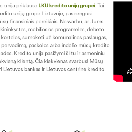
 unija priklauso
LKU kredito unijų grupei
. Tai
redito unijų grupė Lietuvoje, pasirengusi
Jūsų finansiniais poreikiais. Nesvarbu, ar Jums
ankininkystės, mobiliosios programėlės, debeto
 kortelės, sumokėti už komunalines paslaugas,
gų pervedimą, paskolos arba indėlio mūsų kredito
adės. Kredito unija pasižymi šiltu ir asmeniniu
iekvieną klientą. Čia kiekvienas svarbus! Mūsų
ri Lietuvos bankas ir Lietuvos centrinė kredito