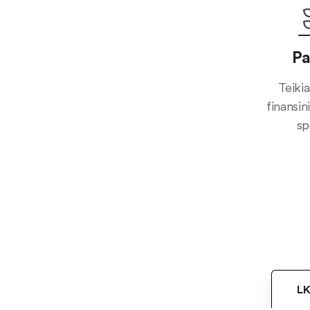
Pa
Teiki
finansi
sp
LK