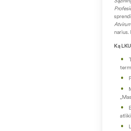
Sąžini
Profes
sprend
Atvirum
narius.
Ką LKU 
T
term
P
M
„Mas
E
atlik
L