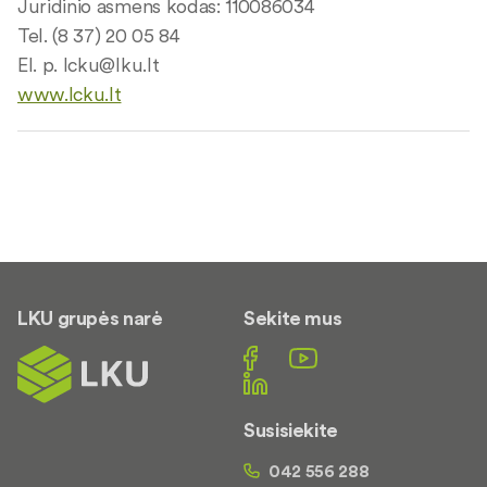
Juridinio asmens kodas: 110086034
Tel. (8 37) 20 05 84
El. p.
lcku@lku.lt
www.lcku.lt
LKU grupės narė
Sekite mus
Susisiekite
042 556 288