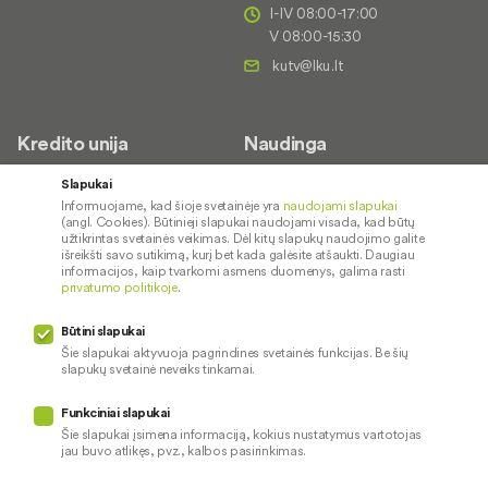
I-IV 08:00-17:00
V 08:00-15:30
Kredito unija
Naudinga
Apie mus
Saugus paslaugų naudojimas
Slapukai
Informuojame, kad šioje svetainėje yra
naudojami slapukai
Kontaktai
Palūkanų normos
(angl. Cookies). Būtinieji slapukai naudojami visada, kad būtų
Karjera
Paslaugų teikimo sąlygos ir
užtikrintas svetainės veikimas. Dėl kitų slapukų naudojimo galite
išreikšti savo sutikimą, kurį bet kada galėsite atšaukti. Daugiau
įkainiai
Socialinė atsakomybė
informacijos, kaip tvarkomi asmens duomenys, galima rasti
privatumo politikoje
.
Kredito tarpininkai
Paslaugų sutrikimai
Būtini slapukai
Pranešėjų apsauga
Šie slapukai aktyvuoja pagrindines svetainės funkcijas. Be šių
slapukų svetainė neveiks tinkamai.
Funkciniai slapukai
Mūsų veiklą prižiūri
Šie slapukai įsimena informaciją, kokius nustatymus vartotojas
jau buvo atlikęs, pvz., kalbos pasirinkimas.
Privatumo politika
Naudojami slapukai