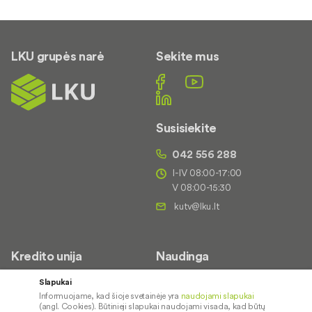
LKU grupės narė
Sekite mus
Susisiekite
042 556 288
I-IV 08:00-17:00
V 08:00-15:30
Kredito unija
Naudinga
Apie mus
Saugus paslaugų naudojimas
Slapukai
Informuojame, kad šioje svetainėje yra
naudojami slapukai
Kontaktai
Palūkanų normos
(angl. Cookies). Būtinieji slapukai naudojami visada, kad būtų