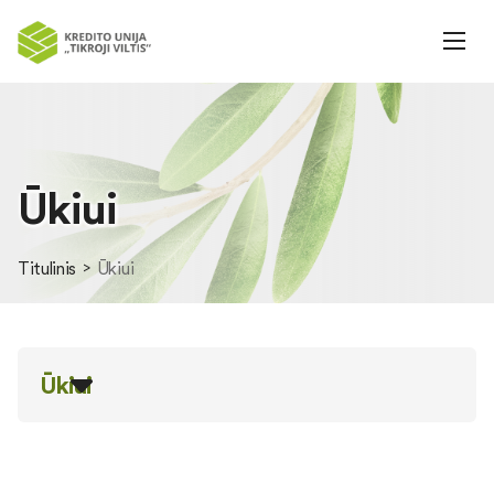
Ūkiui
Titulinis
Ūkiui
Ūkiui