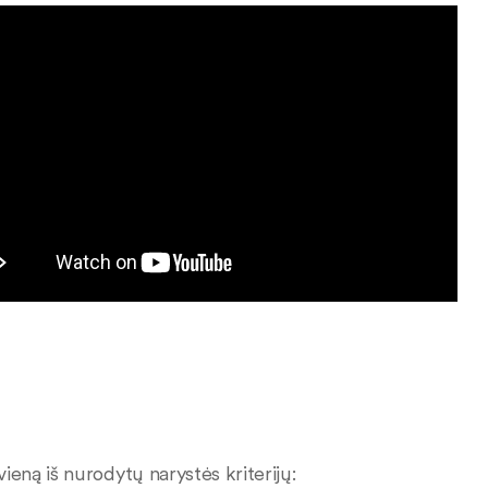
vieną iš nurodytų narystės kriterijų: