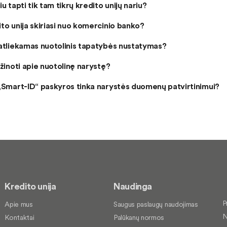
iu tapti tik tam tikrų kredito unijų nariu?
to unija skiriasi nuo komercinio banko?
 atliekamas nuotolinis tapatybės nustatymas?
 žinoti apie nuotolinę narystę?
 „Smart-ID“ paskyros tinka narystės duomenų patvirtinimui?
Kredito unija
Naudinga
P
Apie mus
Saugus paslaugų naudojimas
N
Kontaktai
Palūkanų normos