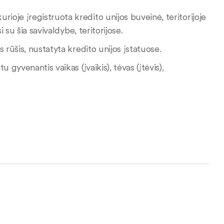
ioje įregistruota kredito unijos buveinė, teritorijoje
 su šia savivaldybe, teritorijose.
s rūšis, nustatyta kredito unijos įstatuose.
 gyvenantis vaikas (įvaikis), tėvas (įtėvis),