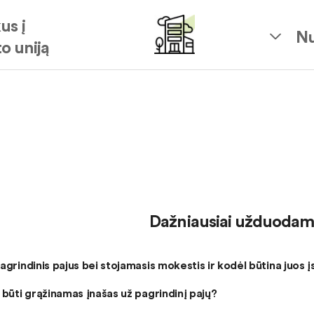
us į
Nu
o uniją
Dažniausiai užduodami
agrindinis pajus bei stojamasis mokestis ir kodėl būtina juos į
 būti grąžinamas įnašas už pagrindinį pajų?