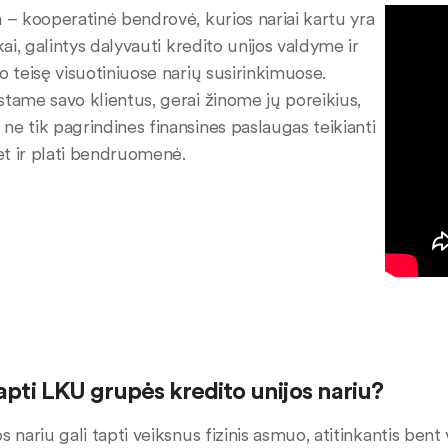
a – kooperatinė bendrovė, kurios nariai kartu yra
nkai, galintys dalyvauti kredito unijos valdyme ir
so teisę visuotiniuose narių susirinkimuose.
stame savo klientus, gerai žinome jų poreikius,
ne tik pagrindines finansines paslaugas teikianti
 bet ir plati bendruomenė.
tapti LKU grupės kredito unijos nariu?
s nariu gali tapti veiksnus fizinis asmuo, atitinkantis bent 