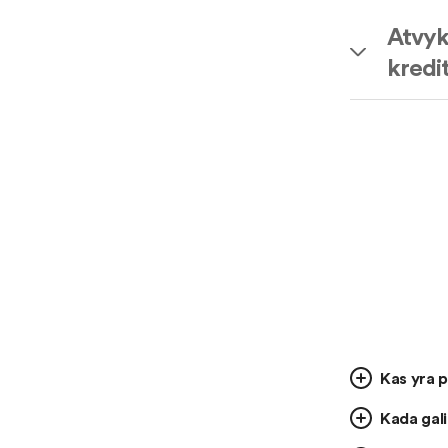
Atvyk
kredit
Kas yra p
Kada gali