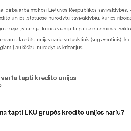
, dirba arba mokosi Lietuvos Respublikos savivaldybės, kur
edito unijos įstatuose nurodytų savivaldybių, kurios ribojasi
įmonėje, įstaigoje, kurias vienija ta pati ekonominės veiklo
u esamo kredito unijos nario sutuoktinis (sugyventinis), kartu
giant į aukščiau nurodytus kriterijus.
verta tapti kredito unijos
?
ma tapti LKU grupės kredito unijos nariu?