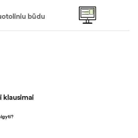
otoliniu būdu
 klausimai
sigyti?