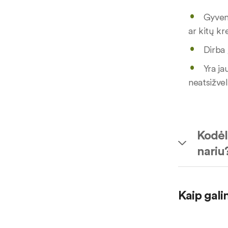
Gyvena
ar kitų kr
Dirba 
Yra ja
neatsižvel
Kodėl 
nariu
Kaip gali