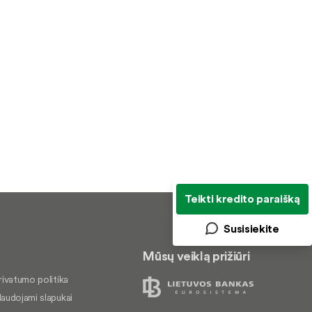
Teikti kredito paraišką
Susisiekite
Mūsų veiklą prižiūri
rivatumo politika
audojami slapukai