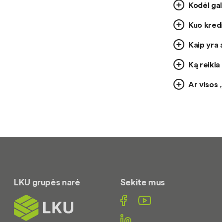
Kodėl gal
Kuo kredi
Kaip yra
Ką reikia
Ar visos
LKU grupės narė
Sekite mus