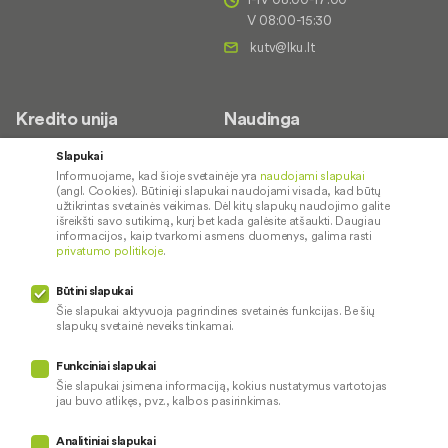
V 08:00-15:30
Kredito unija
Naudinga
Apie mus
Saugus paslaugų naudojimas
Slapukai
Informuojame, kad šioje svetainėje yra
naudojami slapukai
Kontaktai
Palūkanų normos
(angl. Cookies). Būtinieji slapukai naudojami visada, kad būtų
Karjera
Paslaugų teikimo sąlygos ir
užtikrintas svetainės veikimas. Dėl kitų slapukų naudojimo galite
išreikšti savo sutikimą, kurį bet kada galėsite atšaukti. Daugiau
įkainiai
Socialinė atsakomybė
informacijos, kaip tvarkomi asmens duomenys, galima rasti
privatumo politikoje
.
Kredito tarpininkai
Paslaugų sutrikimai
Būtini slapukai
Pranešėjų apsauga
Šie slapukai aktyvuoja pagrindines svetainės funkcijas. Be šių
slapukų svetainė neveiks tinkamai.
Funkciniai slapukai
Mūsų veiklą prižiūri
Šie slapukai įsimena informaciją, kokius nustatymus vartotojas
jau buvo atlikęs, pvz., kalbos pasirinkimas.
Privatumo politika
Naudojami slapukai
Analitiniai slapukai