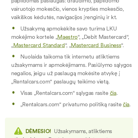
papildomas paslaugas: draudimo, papildomo
vairuotojo mokesčio, vienos krypties mokesčio,
vaikiškos kėdutės, navigacijos įrenginių ir kt.
Užsakymą apmokėkite savo turima LKU
mokėjimo kortele „
Maestro
“, „Debit Mastercard“,
„
Mastercard Standard
“, „
Mastercard Business
“.
Nuolaida taikoma tik internetu atliktiems
užsakymams ir apmokėjimams. Pasiūlymo sąlygos
negalios, jeigu už paslaugą mokėsite atvykę į
„Rentalcars.com“ paslaugų teikimo vietą.
Visas „Rentalcars.com“ sąlygas rasite
čia
.
„Rentalcars.com“ privatumo politiką rasite
čia
.
DĖMESIO!
Užsakymams, atliktiems