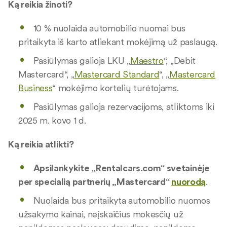
Ką reikia žinoti?
10 % nuolaida automobilio nuomai bus
pritaikyta iš karto atliekant mokėjimą už paslaugą.
Pasiūlymas galioja LKU „
Maestro
“, „Debit
Mastercard“, „
Mastercard Standard
“, „
Mastercard
Business
“ mokėjimo kortelių turėtojams.
Pasiūlymas galioja rezervacijoms, atliktoms iki
2025 m. kovo 1 d.
Ką reikia atlikti?
Apsilankykite „Rentalcars.com“ svetainėje
per specialią partnerių „Mastercard“
nuorodą
.
Nuolaida bus pritaikyta automobilio nuomos
užsakymo kainai, neįskaičius mokesčių už