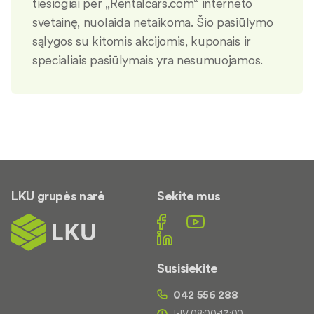
tiesiogiai per „Rentalcars.com“ interneto
svetainę, nuolaida netaikoma. Šio pasiūlymo
sąlygos su kitomis akcijomis, kuponais ir
specialiais pasiūlymais yra nesumuojamos.
LKU grupės narė
Sekite mus
Susisiekite
042 556 288
I-IV 08:00-17:00