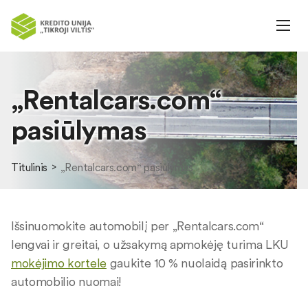
„Rentalcars.com“
pasiūlymas
Titulinis
„Rentalcars.com“ pasiūlymas
Išsinuomokite automobilį per „Rentalcars.com“
lengvai ir greitai, o užsakymą apmokėję turima LKU
mokėjimo kortele
gaukite 10 % nuolaidą pasirinkto
automobilio nuomai!