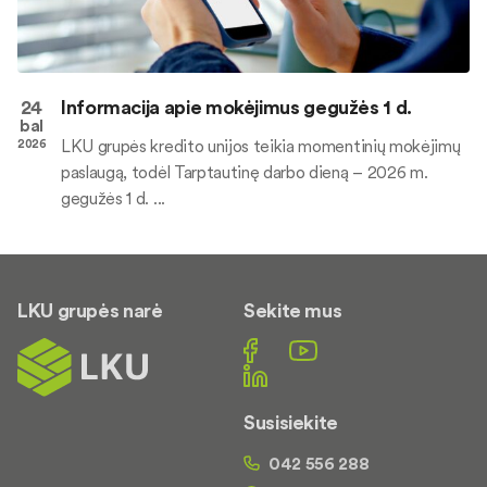
24
Informacija apie mokėjimus gegužės 1 d.
bal
LKU grupės kredito unijos teikia momentinių mokėjimų
2026
paslaugą, todėl Tarptautinę darbo dieną – 2026 m.
gegužės 1 d. ...
LKU grupės narė
Sekite mus
Susisiekite
042 556 288