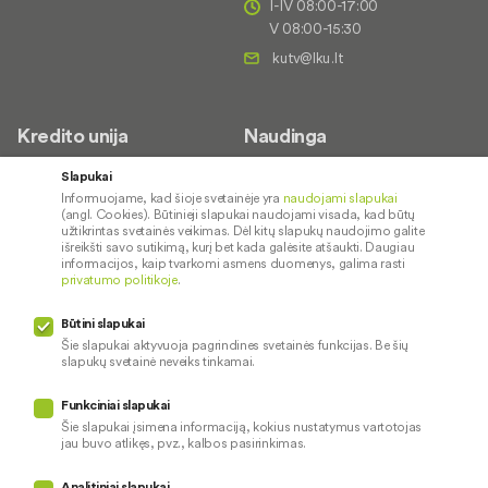
I-IV 08:00-17:00
V 08:00-15:30
Kredito unija
Naudinga
Apie mus
Saugus paslaugų naudojimas
Slapukai
Informuojame, kad šioje svetainėje yra
naudojami slapukai
Kontaktai
Palūkanų normos
(angl. Cookies). Būtinieji slapukai naudojami visada, kad būtų
Karjera
Paslaugų teikimo sąlygos ir
užtikrintas svetainės veikimas. Dėl kitų slapukų naudojimo galite
išreikšti savo sutikimą, kurį bet kada galėsite atšaukti. Daugiau
įkainiai
Socialinė atsakomybė
informacijos, kaip tvarkomi asmens duomenys, galima rasti
privatumo politikoje
.
Kredito tarpininkai
Paslaugų sutrikimai
Būtini slapukai
Pranešėjų apsauga
Šie slapukai aktyvuoja pagrindines svetainės funkcijas. Be šių
slapukų svetainė neveiks tinkamai.
Funkciniai slapukai
Mūsų veiklą prižiūri
Šie slapukai įsimena informaciją, kokius nustatymus vartotojas
jau buvo atlikęs, pvz., kalbos pasirinkimas.
Privatumo politika
Naudojami slapukai
Analitiniai slapukai