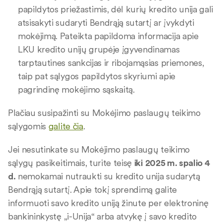
papildytos priežastimis, dėl kurių kredito unija gali
atsisakyti sudaryti Bendrąją sutartį ar įvykdyti
mokėjimą. Pateikta papildoma informacija apie
LKU kredito unijų grupėje įgyvendinamas
tarptautines sankcijas ir ribojamąsias priemones,
taip pat sąlygos papildytos skyriumi apie
pagrindinę mokėjimo sąskaitą.
Plačiau susipažinti su Mokėjimo paslaugų teikimo
sąlygomis
galite čia
.
Jei nesutinkate su Mokėjimo paslaugų teikimo
sąlygų pasikeitimais, turite teisę
iki
2025 m. spalio 4
d.
nemokamai nutraukti su kredito unija sudarytą
Bendrąją sutartį. Apie tokį sprendimą galite
informuoti savo kredito uniją žinute per elektroninę
bankininkystę „i-Unija“ arba atvykę į savo kredito