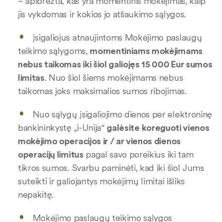
– apibrėžta, kas yra momentinis mokėjimas, kaip
jis vykdomas ir kokios jo atšaukimo sąlygos.
Įsigaliojus atnaujintoms Mokėjimo paslaugų
teikimo sąlygoms,
momentiniams mokėjimams
nebus taikomas iki šiol galiojęs 15 000 Eur sumos
limitas
. Nuo šiol šiems mokėjimams nebus
taikomas joks maksimalios sumos ribojimas.
Nuo sąlygų įsigaliojimo dienos per elektroninę
bankininkystę „i-Unija“
galėsite
koreguoti vienos
mokėjimo operacijos ir / ar vienos dienos
operacijų limitus
pagal savo poreikius iki tam
tikros sumos. Svarbu paminėti, kad iki šiol Jums
suteikti ir galiojantys mokėjimų limitai išliks
nepakitę.
Mokėjimo paslaugų teikimo sąlygos