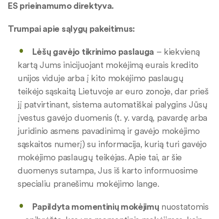
ES prieinamumo direktyva.
Trumpai apie sąlygų pakeitimus:
Lėšų gavėjo tikrinimo paslauga
– kiekvieną
kartą Jums inicijuojant mokėjimą eurais kredito
unijos viduje arba į kito mokėjimo paslaugų
teikėjo sąskaitą Lietuvoje ar euro zonoje, dar prieš
jį patvirtinant, sistema automatiškai palygins Jūsų
įvestus gavėjo duomenis (t. y. vardą, pavardę arba
juridinio asmens pavadinimą ir gavėjo mokėjimo
sąskaitos numerį) su informacija, kurią turi gavėjo
mokėjimo paslaugų teikėjas. Apie tai, ar šie
duomenys sutampa, Jus iš karto informuosime
specialiu pranešimu mokėjimo lange.
Papildyta momentinių mokėjimų
nuostatomis