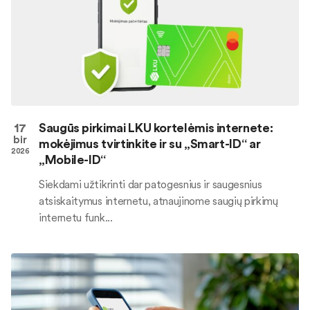
17
Saugūs pirkimai LKU kortelėmis internete:
bir
mokėjimus tvirtinkite ir su „Smart-ID“ ar
2026
„Mobile-ID“
Siekdami užtikrinti dar patogesnius ir saugesnius
atsiskaitymus internetu, atnaujinome saugių pirkimų
internetu funk...