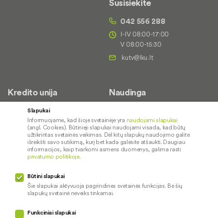
Susisiekite
042 556 288
I-IV 08:00-17:00
V 08:00-15:30
Kredito unija
Naudinga
Apie mus
Saugus paslaugų naudojimas
Slapukai
Informuojame, kad šioje svetainėje yra
naudojami slapukai
Kontaktai
Palūkanų normos
(angl. Cookies). Būtinieji slapukai naudojami visada, kad būtų
Karjera
Paslaugų teikimo sąlygos ir
užtikrintas svetainės veikimas. Dėl kitų slapukų naudojimo galite
išreikšti savo sutikimą, kurį bet kada galėsite atšaukti. Daugiau
įkainiai
Socialinė atsakomybė
informacijos, kaip tvarkomi asmens duomenys, galima rasti
privatumo politikoje
.
Kredito tarpininkai
Paslaugų sutrikimai
Būtini slapukai
Pranešėjų apsauga
Šie slapukai aktyvuoja pagrindines svetainės funkcijas. Be šių
slapukų svetainė neveiks tinkamai.
Funkciniai slapukai
Mūsų veiklą prižiūri