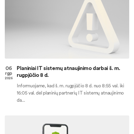
06
Planiniai IT sistemų atnaujinimo darbai š. m.
rgp
rugpjūčio 8 d.
2026
Informuojame, kad š. m. rugpjūčio 8 d. nuo 8:55 val. iki
16:05 val. dėl planinių partnerių IT sistemų atnaujinimo
da...