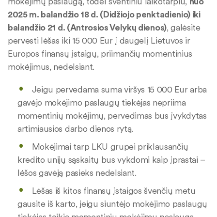
mokėjimų paslaugą, todėl šventiniu laikotarpiu,
nuo
2025 m. balandžio 18 d. (Didžiojo penktadienio) iki
balandžio 21 d. (Antrosios Velykų dienos)
, galėsite
pervesti lėšas iki 15 000 Eur į daugelį Lietuvos ir
Europos finansų įstaigų, priimančių momentinius
mokėjimus, nedelsiant.
Jeigu pervedama suma viršys 15 000 Eur arba
gavėjo mokėjimo paslaugų tiekėjas nepriima
momentinių mokėjimų, pervedimas bus įvykdytas
artimiausios darbo dienos rytą.
Mokėjimai tarp LKU grupei priklausančių
kredito unijų sąskaitų bus vykdomi kaip įprastai –
lėšos gavėją pasieks nedelsiant.
Lėšas iš kitos finansų įstaigos švenčių metu
gausite iš karto, jeigu siuntėjo mokėjimo paslaugų
tiekėjas teikia momentinių mokėjimų paslaugą.